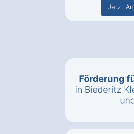
Jetzt An
Förderung 
in Biederitz K
un