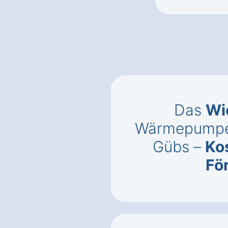
Das
Wi
Wärmepumpe i
Gübs –
Kos
Fö