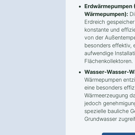
Erdwärmepumpen (
Wärmepumpen):
Di
Erdreich gespeicher
konstante und effiz
von der Außentempe
besonders effektiv, 
aufwendige Installa
Flächenkollektoren.
Wasser-Wasser-W
Wärmepumpen entzi
eine besonders effi
Wärmeerzeugung darst
jedoch genehmigungs
spezielle bauliche 
Grundwasser zugrei