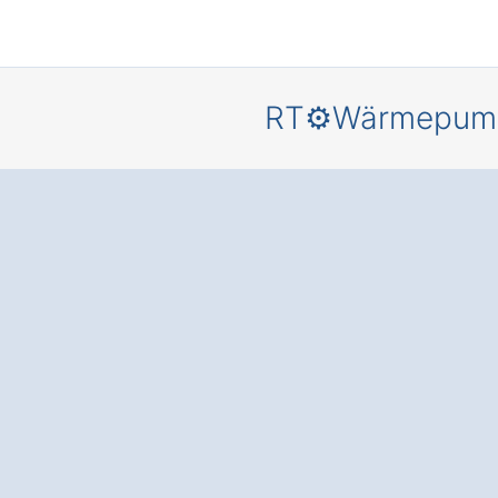
RT⚙️Wärmepum
Mehr
Behaglich
und
Energieer
is
für Ihr
Zuhause – 