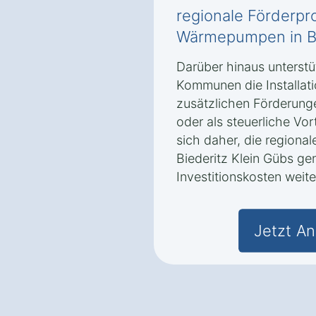
regionale Förderp
Wärmepumpen in Bi
Darüber hinaus unterstü
Kommunen die Installa
zusätzlichen Förderung
oder als steuerliche Vo
sich daher, die regiona
Biederitz Klein Gübs ge
Investitionskosten weite
Jetzt An