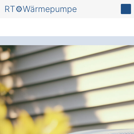
RT⚙️Wärmepumpe
Mehr Behaglichkeit
und
Energieersparnis
für
Ihr Zuhause – durch
eine
moderne