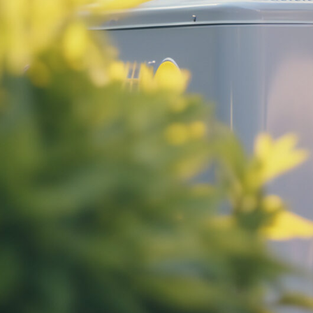
Wärmepumpe
in
Blaufelden
Heufelwinden.
Moderne Heiztechnik mit
Wärmepumpen in Blaufelden
Heufelwinden
: Senken Sie Ihre
Energiekosten und
steigern Sie das
Wohngefühl
– profitieren Sie von
staatlichen Förderungen
.
✅ Unverbindlich & Kostenlos
✅
Persönliche Beratung
durch
Experten für Wärmepumpensysteme
✅ Effizient und umweltfreundlich