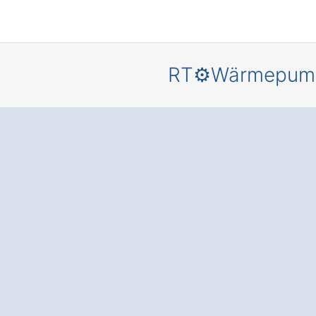
RT⚙️Wärmepum
Mehr
Behaglich
und
Energieer
is
für Ihr
Zuhause – 