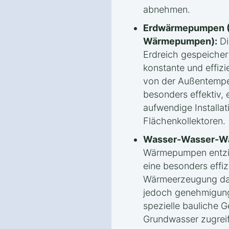
abnehmen.
Erdwärmepumpen (
Wärmepumpen):
Di
Erdreich gespeicher
konstante und effiz
von der Außentempe
besonders effektiv, 
aufwendige Installa
Flächenkollektoren.
Wasser-Wasser-W
Wärmepumpen entzi
eine besonders effi
Wärmeerzeugung darst
jedoch genehmigungs
spezielle bauliche 
Grundwasser zugrei