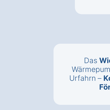
Das
Wi
Wärmepump
Urfahrn –
K
Fö