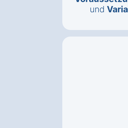
und
Vari