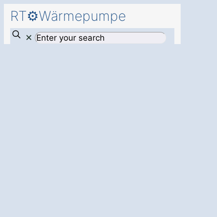
RT⚙️Wärmepumpe
✕
Mehr
Behaglichkeit
und
Energieersparnis
für Ihr Zuhause –