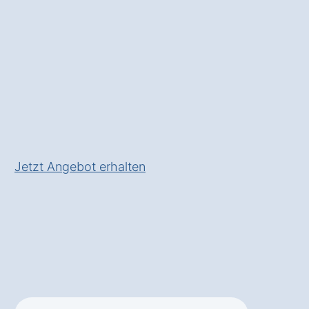
✅ Unverbindlich & Kostenlos
✅
Persönliche Beratung
durch Experten für
Wärmepumpensysteme
✅ Effizient und
umweltfreundlich
✅ Inkl.
Förderungsberatung
Jetzt Angebot erhalten