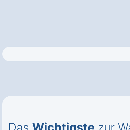
Das
Wichtigste
zur W