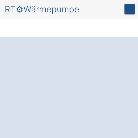
RT⚙️Wärmepumpe
Mehr Behaglichkeit
und
Energieersparnis
für
Ihr Zuhause – durch
eine
moderne