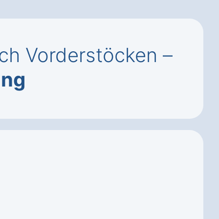
h Vorderstöcken –
ung