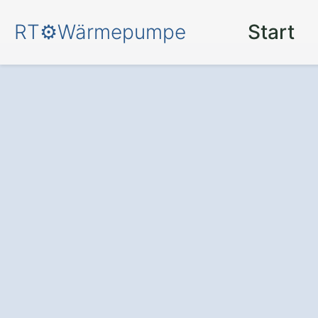
RT⚙️Wärmepumpe
Start
Mehr Behaglich
Energieersparn
– durch eine
mo