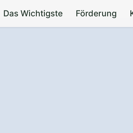
Das Wichtigste
Förderung
keit und
is
für Ihr Zuhause
derne