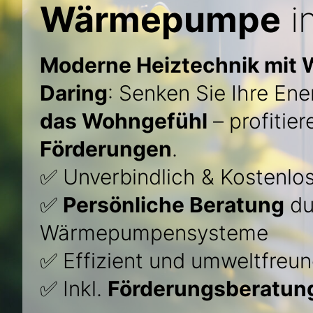
Wärmepumpe
i
Moderne Heiztechnik mit
Daring
: Senken Sie Ihre En
das Wohngefühl
– profitie
Förderungen
.
✅ Unverbindlich & Kostenlo
✅
Persönliche Beratung
du
Wärmepumpensysteme
✅ Effizient und umweltfreun
✅ Inkl.
Förderungsberatun