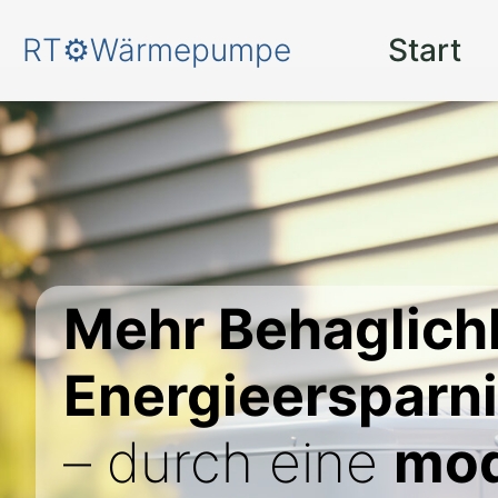
RT⚙️Wärmepumpe
Start
Mehr Behaglich
Energieersparn
– durch eine
mo