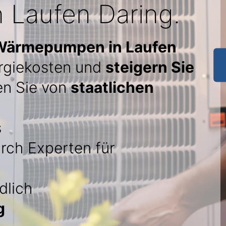
n Laufen Daring.
 Wärmepumpen in Laufen
ergiekosten und
steigern Sie
ren Sie von
staatlichen
s
rch Experten für
dlich
g