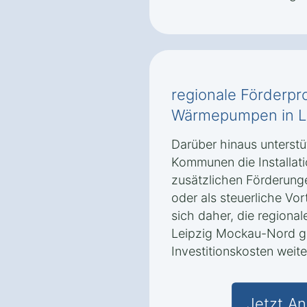
regionale Förderp
Wärmepumpen in L
Darüber hinaus unterstü
Kommunen die Installa
zusätzlichen Förderung
oder als steuerliche Vo
sich daher, die regiona
Leipzig Mockau-Nord ge
Investitionskosten weite
Jetzt An