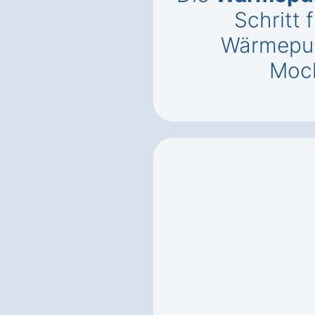
Schritt f
Wärmepum
Moc