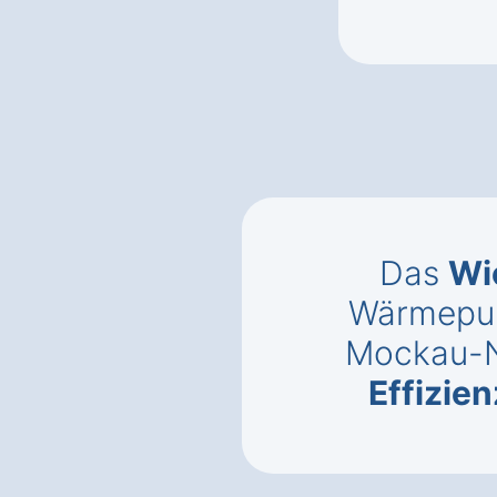
Das
Wi
Wärmepum
Mockau-
Effizie