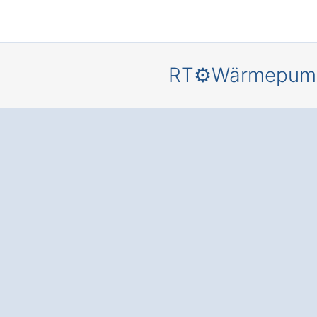
RT⚙️Wärmepum
Mehr
Behaglich
und
Energieer
is
für Ihr
Zuhause – 