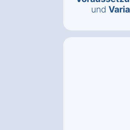
und
Vari