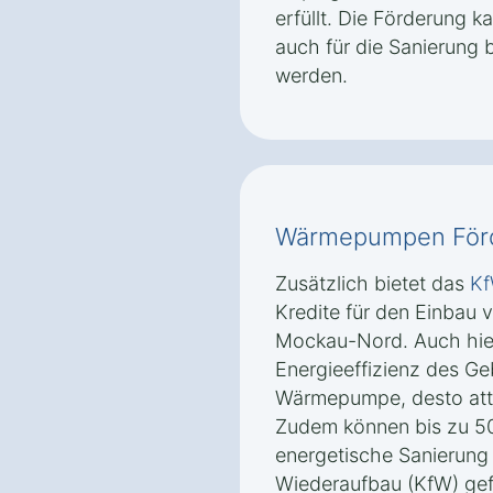
erfüllt. Die Förderung 
auch für die Sanierung
werden.
Wärmepumpen Förd
Zusätzlich bietet das
K
Kredite für den Einbau
Mockau-Nord. Auch hier 
Energieeffizienz des G
Wärmepumpe, desto attra
Zudem können bis zu 50
energetische Sanierung ü
Wiederaufbau (KfW) gef