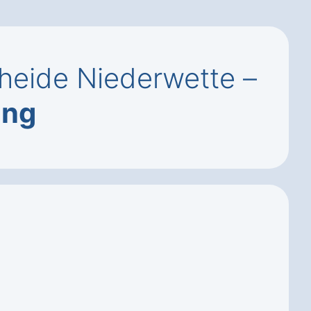
eide Niederwette –
ung