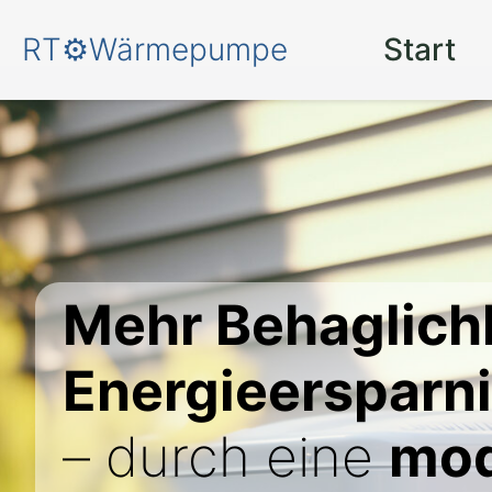
RT⚙️Wärmepumpe
Start
Mehr Behaglich
Energieersparn
– durch eine
mo