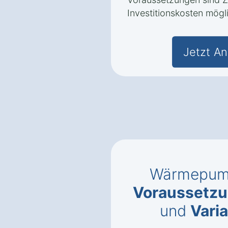
Investitionskosten mögl
Jetzt An
Wärmepump
Voraussetzun
und
Vari