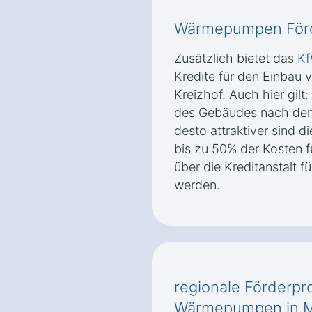
Wärmepumpen Förd
Zusätzlich bietet das
K
Kredite für den Einba
Kreizhof. Auch hier gilt
des Gebäudes nach de
desto attraktiver sind 
bis zu 50% der Kosten f
über die Kreditanstalt 
werden.
regionale Förderp
Wärmepumpen in M