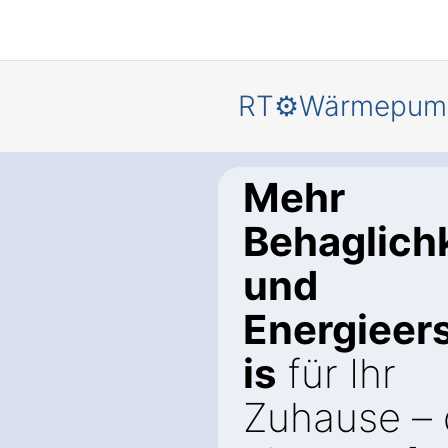
RT⚙️Wärmepum
Mehr
Behaglich
und
Energieer
is
für Ihr
Zuhause – 