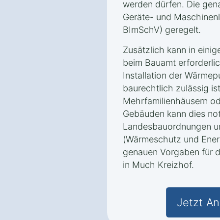
werden dürfen. Die gen
Geräte- und Maschinen
BImSchV) geregelt.
Zusätzlich kann in eini
beim Bauamt erforderlic
Installation der Wärme
baurechtlich zulässig is
Mehrfamilienhäusern o
Gebäuden kann dies notw
Landesbauordnungen u
(Wärmeschutz und Energ
genauen Vorgaben für
in Much Kreizhof.
Jetzt An