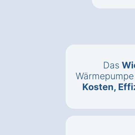
Das
Wi
Wärmepumpe i
Kosten, Eff