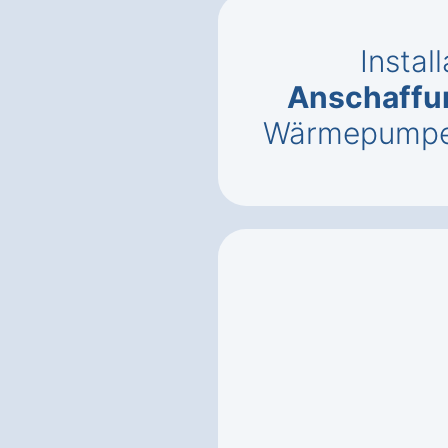
Instal
Anschaffu
Wärmepumpe 