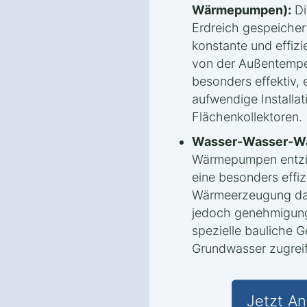
Wärmepumpen):
Di
Erdreich gespeicher
konstante und effiz
von der Außentempe
besonders effektiv, 
aufwendige Installa
Flächenkollektoren.
Wasser-Wasser-W
Wärmepumpen entzi
eine besonders effi
Wärmeerzeugung darst
jedoch genehmigungs
spezielle bauliche 
Grundwasser zugrei
Jetzt An