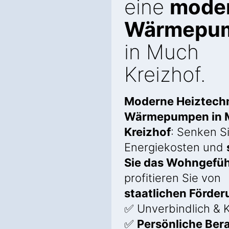
eine
mode
Wärmepu
in Much
Kreizhof.
Moderne Heiztechn
Wärmepumpen in 
Kreizhof
: Senken Si
Energiekosten und
Sie das Wohngefüh
profitieren Sie von
staatlichen Förde
✅ Unverbindlich & 
✅
Persönliche Ber