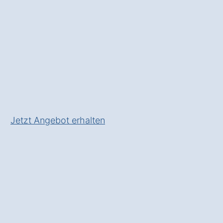
✅ Unverbindlich & Kostenlos
✅
Persönliche Beratung
durch
Experten für
Wärmepumpensysteme
✅ Effizient und
umweltfreundlich
✅ Inkl.
Förderungsberatung
Jetzt Angebot erhalten