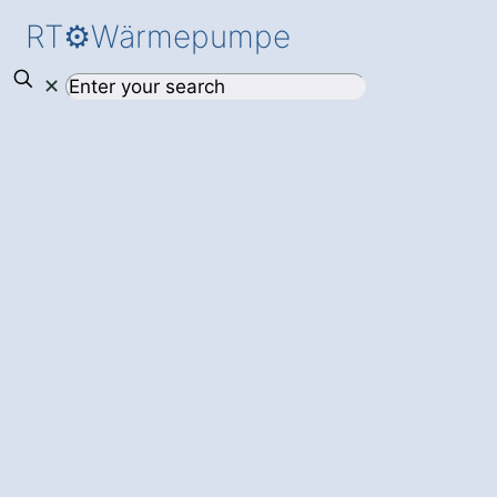
RT⚙️Wärmepumpe
✕
Mehr
Behaglichkeit
und
Energieersparnis
für Ihr Zuhause –