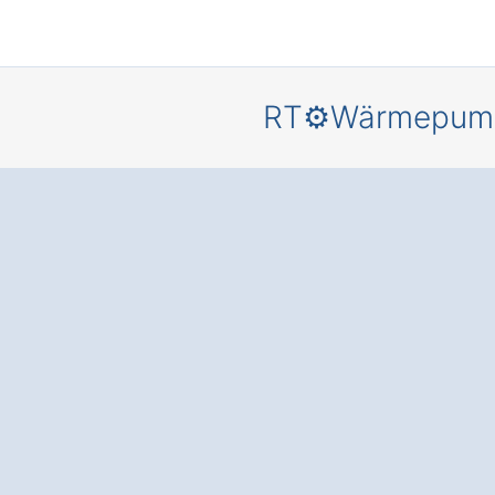
RT⚙️Wärmepum
Mehr
Behaglich
und
Energieer
is
für Ihr
Zuhause – 